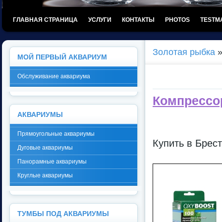
ГЛАВНАЯ СТРАНИЦА
УСЛУГИ
КОНТАКТЫ
PHOTOS
TESTM
Золотая рыбка
МОЙ ПЕРВЫЙ АКВАРИУМ
Обслуживание аквариума
Компрессор
АКВАРИУМЫ
Прямоугольные аквариумы
Купить в Брес
Дуговые аквариумы
Панорамные аквариумы
Круглые аквариумы
ТУМБЫ ПОД АКВАРИУМЫ