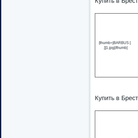
Купить в Брес
[thumb=|BARBUS [.
.]]1.jpg[/thumb]
Купить в Брес