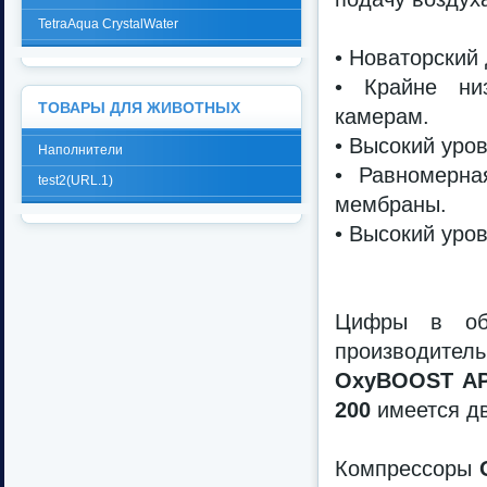
TetraAqua CrystalWater
• Новаторский 
• Крайне ни
ТОВАРЫ ДЛЯ ЖИВОТНЫХ
камерам.
• Высокий уров
Наполнители
• Равномерна
test2(URL.1)
мембраны.
• Высокий уро
Цифры в обо
производите
OxyBOOST AP
200
имеется дв
Компрессоры
O