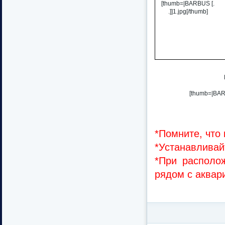
[thumb=|BARBUS [.
.]]1.jpg[/thumb]
[thumb=|BARB
*Помните, что
*Устанавливай
*При располо
рядом с аквар