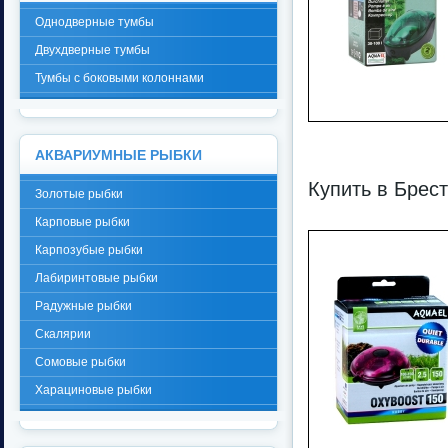
Однодверные тумбы
Двухдверные тумбы
Тумбы с боковыми колоннами
АКВАРИУМНЫЕ РЫБКИ
Купить в Брес
Золотые рыбки
Карповые рыбки
Карпозубые рыбки
Лабиринтовые рыбки
Радужные рыбки
Скалярии
Сомовые рыбки
Харациновые рыбки