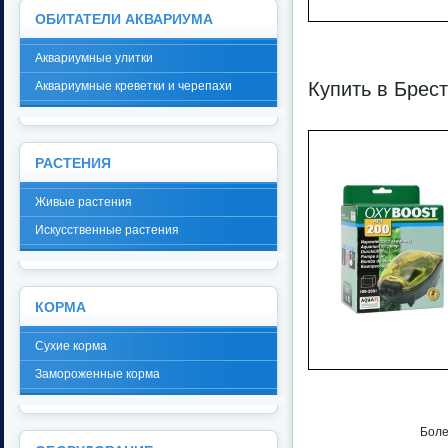
ОБИТАТЕЛИ АКВАРИУМА
Аквариумные улитки
Купить в Брес
Аквариумные креветки и черепахи
РАСТЕНИЯ
Живые растения
Искусственные растения
КОРМА
Сухие корма
Замороженные корма
Боле