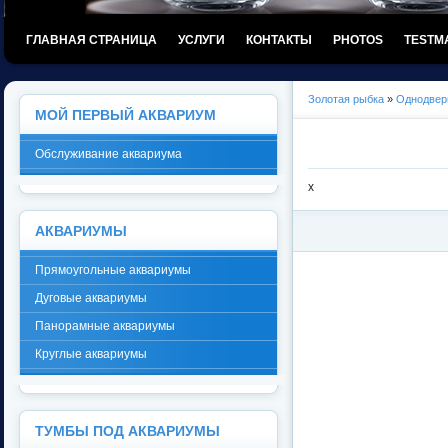
ГЛАВНАЯ СТРАНИЦА
УСЛУГИ
КОНТАКТЫ
PHOTOS
TESTM
Золотая рыбка
»
Однодвер
МОЙ ПЕРВЫЙ АКВАРИУМ
Обслуживание аквариума
x
АКВАРИУМЫ
Прямоугольные аквариумы
Дуговые аквариумы
Панорамные аквариумы
Круглые аквариумы
ТУМБЫ ПОД АКВАРИУМЫ