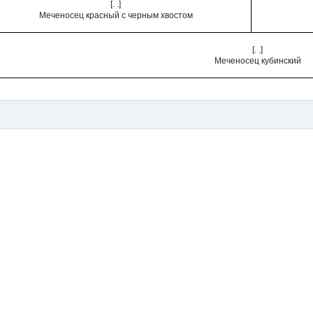
[. .]
Меченосец красный с черным хвостом
[. .]
Меченосец кубинский