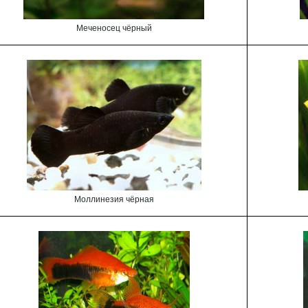
Меченосец чёрный
Моллинезия чёрная