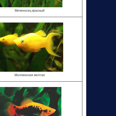
Меченосец красный
Моллинезия желтая