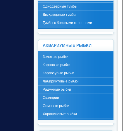
Однодверные тумбы
Двухдверные тумбы
Тумбы с боковыми колоннами
АКВАРИУМНЫЕ РЫБКИ
Золотые рыбки
Карповые рыбки
Карпозубые рыбки
Лабиринтовые рыбки
Радужные рыбки
Скалярии
Сомовые рыбки
Харациновые рыбки