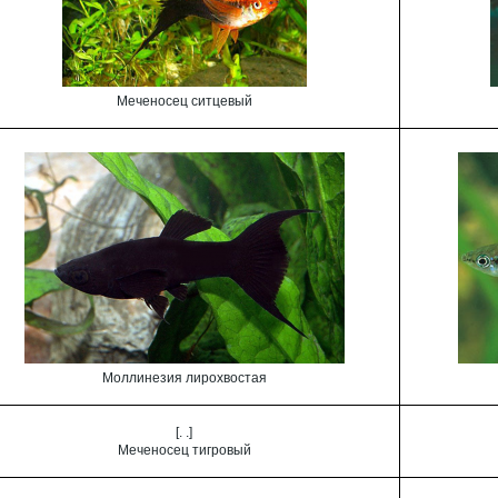
Меченосец ситцевый
Моллинезия лирохвостая
[. .]
Меченосец тигровый