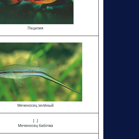
Пецилия
Меченосец зелёный
[. .]
Меченосец бабочка