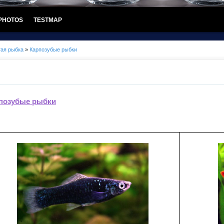
PHOTOS
TESTMAP
тая рыбка
»
Карпозубые рыбки
позубые рыбки