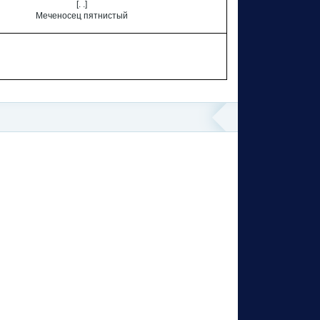
[. .]
Меченосец пятнистый