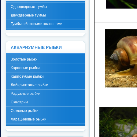
Однодверные тумбы
Двухдверные тумбы
Тумбы с боковыми колоннами
АКВАРИУМНЫЕ РЫБКИ
Золотые рыбки
Карповые рыбки
Карпозубые рыбки
Лабиринтовые рыбки
Радужные рыбки
Скалярии
Сомовые рыбки
Харациновые рыбки