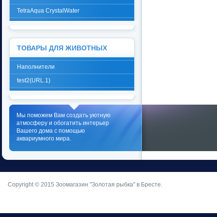
TetraAqua CrystalWater
ТОВАРЫ ДЛЯ ЖИВОТНЫХ
Наполнители
test2(URL.1)
Мы поможем Вам создать уютную
атмосферу и обогатить интерьер
Вашего дома с помощью
аквариумного мира.
Copyright © 2015
Зоомагазин "Золотая рыбка" в Бресте
.