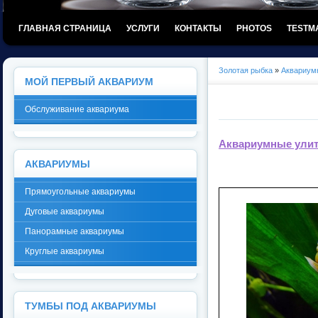
ГЛАВНАЯ СТРАНИЦА
УСЛУГИ
КОНТАКТЫ
PHOTOS
TESTM
Золотая рыбка
»
Аквариум
МОЙ ПЕРВЫЙ АКВАРИУМ
Обслуживание аквариума
Аквариумные ули
АКВАРИУМЫ
Прямоугольные аквариумы
Дуговые аквариумы
Панорамные аквариумы
Круглые аквариумы
ТУМБЫ ПОД АКВАРИУМЫ