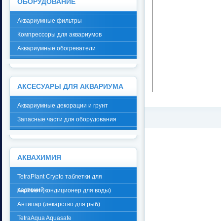
ОБОРУДОВАНИЕ
Аквариумные фильтры
Компрессоры для аквариумов
Аквариумные обогреватели
АКСЕСУАРЫ ДЛЯ АКВАРИУМА
Аквариумные декорации и грунт
Запасные части для оборудования
АКВАХИМИЯ
TetraPlant Crypto таблетки для
растений
Акримет (кондиционер для воды)
Антипар (лекарство для рыб)
TetraAqua Aquasafe