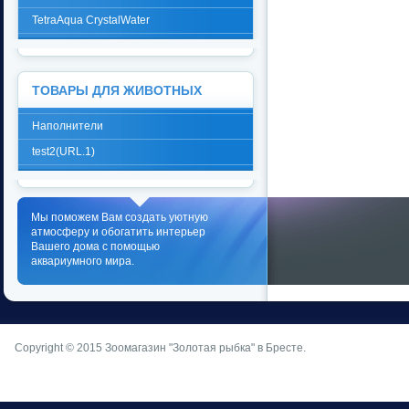
TetraAqua CrystalWater
ТОВАРЫ ДЛЯ ЖИВОТНЫХ
Наполнители
test2(URL.1)
Мы поможем Вам создать уютную
атмосферу и обогатить интерьер
Вашего дома с помощью
аквариумного мира.
Copyright © 2015
Зоомагазин "Золотая рыбка" в Бресте
.