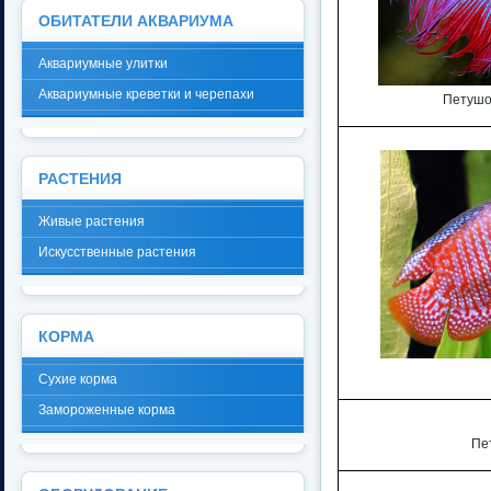
ОБИТАТЕЛИ АКВАРИУМА
Аквариумные улитки
Аквариумные креветки и черепахи
Петушо
РАСТЕНИЯ
Живые растения
Искусственные растения
КОРМА
Сухие корма
Замороженные корма
Пе