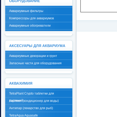
ОБОРУДОВАНИЕ
Аквариумные фильтры
Компрессоры для аквариумов
Аквариумные обогреватели
АКСЕСУАРЫ ДЛЯ АКВАРИУМА
Аквариумные декорации и грунт
Запасные части для оборудования
АКВАХИМИЯ
TetraPlant Crypto таблетки для
растений
Акримет (кондиционер для воды)
Антипар (лекарство для рыб)
TetraAqua Aquasafe