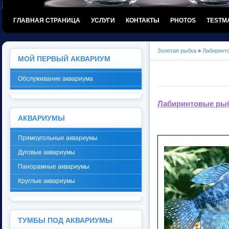
ГЛАВНАЯ СТРАНИЦА
УСЛУГИ
КОНТАКТЫ
PHOTOS
TESTM
Золотая рыбка
»
Лабиринт
МОЙ ПЕРВЫЙ АКВАРИУМ
Обслуживание аквариума
Лабиринтовые ры
АКВАРИУМЫ
Прямоугольные аквариумы
Дуговые аквариумы
Панорамные аквариумы
Круглые аквариумы
ТУМБЫ ПОД АКВАРИУМЫ