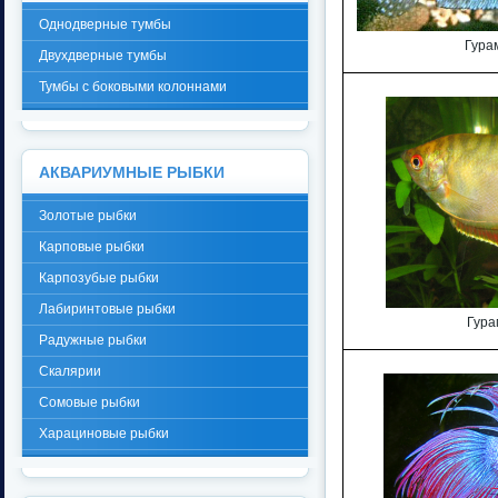
Однодверные тумбы
Гура
Двухдверные тумбы
Тумбы с боковыми колоннами
АКВАРИУМНЫЕ РЫБКИ
Золотые рыбки
Карповые рыбки
Карпозубые рыбки
Лабиринтовые рыбки
Гура
Радужные рыбки
Скалярии
Сомовые рыбки
Харациновые рыбки