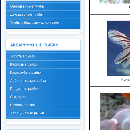
Однодверные тумбы
Двухдверные тумбы
Тумбы с боковыми колоннами
АКВАРИУМНЫЕ РЫБКИ
Золотые рыбки
Карповые рыбки
Карпозубые рыбки
Руик
Лабиринтовые рыбки
Радужные рыбки
Скалярии
Сомовые рыбки
Харациновые рыбки