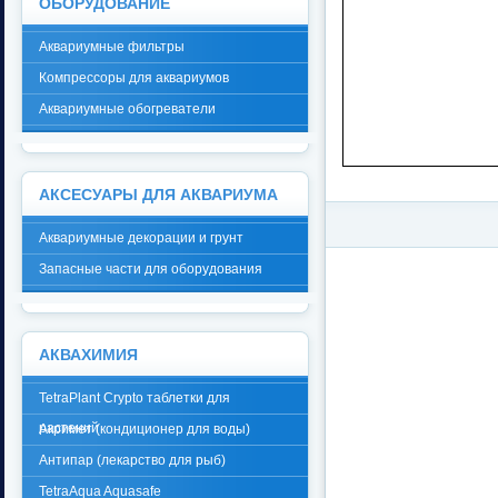
ОБОРУДОВАНИЕ
Аквариумные фильтры
Компрессоры для аквариумов
Аквариумные обогреватели
АКСЕСУАРЫ ДЛЯ АКВАРИУМА
Аквариумные декорации и грунт
Запасные части для оборудования
АКВАХИМИЯ
TetraPlant Crypto таблетки для
растений
Акримет (кондиционер для воды)
Антипар (лекарство для рыб)
TetraAqua Aquasafe