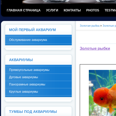
ГЛАВНАЯ СТРАНИЦА
УСЛУГИ
КОНТАКТЫ
PHOTOS
TESTM
Золотая рыбка
»
Золотые 
МОЙ ПЕРВЫЙ АКВАРИУМ
Обслуживание аквариума
Золотые рыбки
АКВАРИУМЫ
Прямоугольные аквариумы
Дуговые аквариумы
Панорамные аквариумы
Круглые аквариумы
ТУМБЫ ПОД АКВАРИУМЫ