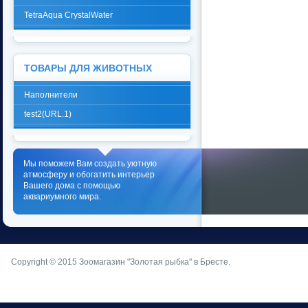
TetraAqua CrystalWater
ТОВАРЫ ДЛЯ ЖИВОТНЫХ
Наполнители
test2(URL.1)
Мы поможем Вам создать уютную
атмосферу и обогатить интерьер
Вашего дома с помощью
аквариумного мира.
Copyright © 2015
Зоомагазин "Золотая рыбка" в Бресте
.