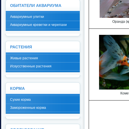
ОБИТАТЕЛИ АКВАРИУМА
Аквариумные улитки
Оранда (к
Аквариумные креветки и черепахи
РАСТЕНИЯ
Живые растения
Искусственные растения
КОРМА
Коме
Сухие корма
Замороженные корма